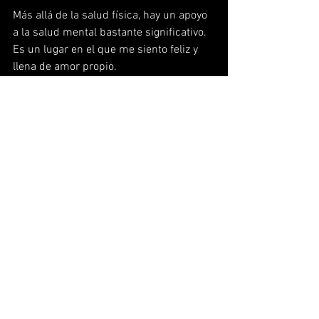
Más allá de la salud física, hay un apoyo 
a la salud mental bastante significativo. 
Es un lugar en el que me siento feliz y 
llena de amor propio.
Hoy en día me preparo para empezar a 
competir en el calendario 2025.
Gracias, World Gym, por ese apoyo 
incondicional.
En World Gym, nos sentimos orgullosos 
de ser parte de su proceso de 
recuperación y de ver cómo, día a día, 
alcanza nuevos logros. ¡Seguimos 
acompañándote en cada pedalada hacia 