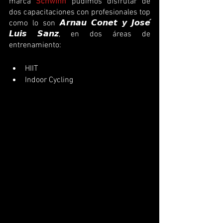
marca 
Schwinn
 pudimos disfrutar de 
dos capacitaciones con profesionales top 
como lo son 𝘼𝙧𝙣𝙖𝙪 𝘾𝙤𝙣𝙚𝙩 𝙮 𝙅𝙤𝙨𝙚́ 
𝙇𝙪𝙞𝙨 𝙎𝙖𝙣𝙯, en dos áreas de 
entrenamiento: 
HIIT
Indoor Cycling