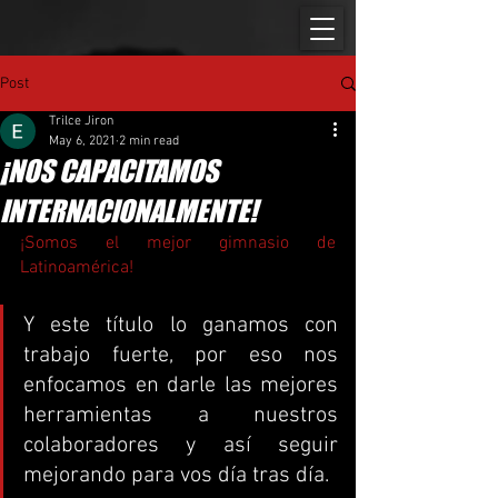
Post
Trilce Jiron
May 6, 2021
2 min read
¡NOS CAPACITAMOS
INTERNACIONALMENTE!
¡Somos el mejor gimnasio de 
Latinoamérica! 
Y este título lo ganamos con 
trabajo fuerte, por eso nos 
enfocamos en darle las mejores 
herramientas a nuestros 
colaboradores y así seguir 
mejorando para vos día tras día.