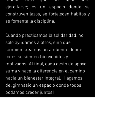
mucho más que un lugar para 
ejercitarse; es un espacio donde se 
construyen lazos, se fortalecen hábitos y 
se fomenta la disciplina. 
Cuando practicamos la solidaridad, no 
solo ayudamos a otros, sino que 
también creamos un ambiente donde 
todos se sienten bienvenidos y 
motivados. Al final, cada gesto de apoyo 
suma y hace la diferencia en el camino 
hacia un bienestar integral. ¡Hagamos 
del gimnasio un espacio donde todos 
podamos crecer juntos!
Andy Vargas
Coordinador Fitness, World Gym